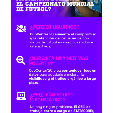
EL CAMPEONATO MUNDIAL
DE FÚTBOL?
¿PERDER USUARIOS?

CupCenter’26 aumenta el compromiso
y la retención de los usuarios
con
datos de fútbol en directo, rápidos e
interactivos.
¿NECESITA UNA SEO MÁS

POTENTE?
CupCenter’26 crea
contenidos ricos en
datos
para ayudarle a mejorar
la
visibilidad y el tráfico orgánico a largo
plazo
.
¿PEQUEÑO EQUIPO

INFORMÁTICO?
No hay ningún problema.
El 95% del
trabajo corre a cargo de STATSCORE
y