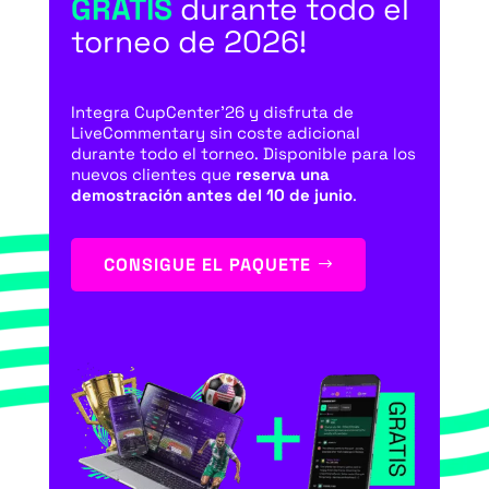
GRATIS
durante todo el
torneo de 2026!
Integra CupCenter’26 y disfruta de
LiveCommentary sin coste adicional
durante todo el torneo. Disponible para los
nuevos clientes que
reserva una
demostración antes del 10 de junio
.
CONSIGUE EL PAQUETE