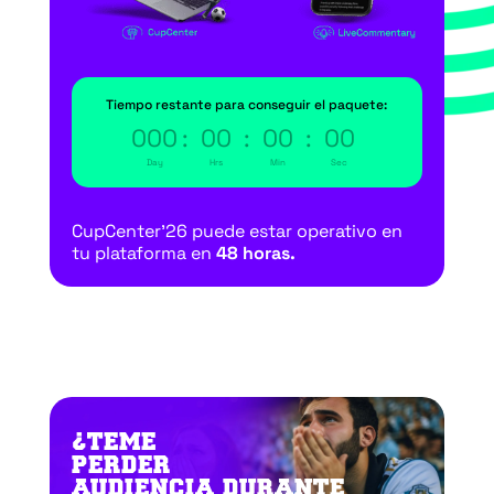
Tiempo restante para conseguir el paquete:
000
:
00
:
00
:
00
Day
Hrs
Min
Sec
CupCenter’26 puede estar operativo en
tu plataforma en
48 horas.
¿TEME
PERDER
AUDIENCIA DURANTE