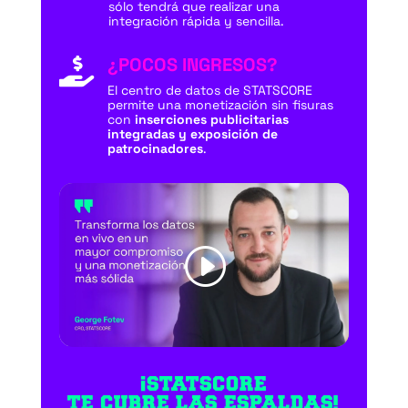
sólo tendrá que realizar una
integración rápida y sencilla.
¿POCOS INGRESOS?

El centro de datos de STATSCORE
permite una monetización sin fisuras
con
inserciones publicitarias
integradas y exposición de
patrocinadores
.
¡STATSCORE
TE CUBRE LAS ESPALDAS!