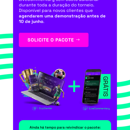
durante toda a duração do torneio.
Disponível para novos clientes que
agendarem uma demonstração antes de
10 de junho
.
SOLICITE O PACOTE
Ainda há tempo para reivindicar o pacote: