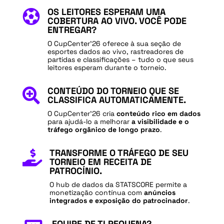
OS LEITORES ESPERAM UMA

COBERTURA AO VIVO. VOCÊ PODE
ENTREGAR?
O CupCenter’26 oferece à sua seção de
esportes dados ao vivo, rastreadores de
partidas e classificações – tudo o que seus
leitores esperam durante o torneio.
CONTEÚDO DO TORNEIO QUE SE

CLASSIFICA AUTOMATICAMENTE.
O CupCenter’26 cria
conteúdo rico em dados
para ajudá-lo a melhorar
a visibilidade e o
tráfego orgânico de longo prazo
.
TRANSFORME O TRÁFEGO DE SEU

TORNEIO EM RECEITA DE
PATROCÍNIO.
O hub de dados da STATSCORE permite a
monetização contínua com
anúncios
integrados e exposição do patrocinador
.
EQUIPE DE TI PEQUENA?