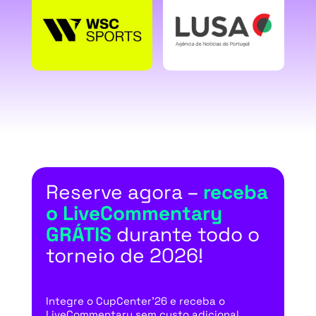
Reserve agora –
receba
o LiveCommentary
GRÁTIS
durante todo o
torneio de 2026!
Integre o CupCenter’26 e receba o
LiveCommentary sem custo adicional