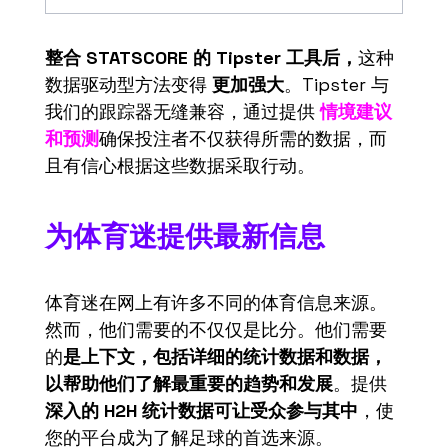
整合 STATSCORE 的 Tipster 工具后，
这种
数据驱动型方法变得
更加强大
。Tipster 与
我们的跟踪器无缝兼容，通过提供
情境建议
和预测
确保投注者不仅获得所需的数据，而
且有信心根据这些数据采取行动。
为体育迷提供最新信息
体育迷在网上有许多不同的体育信息来源。
然而，他们需要的不仅仅是比分。他们需要
的
是上下文，包括详细的统计数据和数据，
以帮助他们了解最重要的趋势和发展
。提供
深入的 H2H 统计数据可让受众参与其中
，使
您的平台成为了解足球的首选来源。