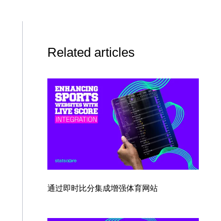
Related articles
通过即时比分集成增强体育网站