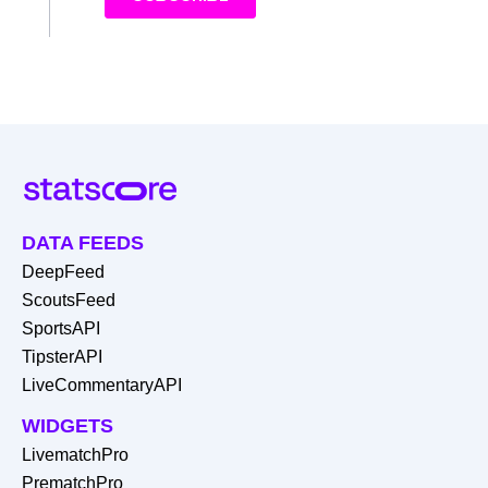
DATA FEEDS
DeepFeed
ScoutsFeed
SportsAPI
TipsterAPI
LiveCommentaryAPI
WIDGETS
LivematchPro
PrematchPro