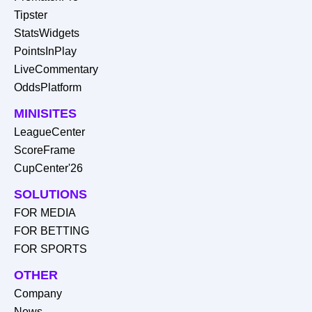
Tipster
StatsWidgets
PointsInPlay
LiveCommentary
OddsPlatform
MINISITES
LeagueCenter
ScoreFrame
CupCenter'26
SOLUTIONS
FOR MEDIA
FOR BETTING
FOR SPORTS
OTHER
Company
News