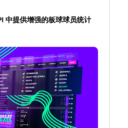
rtsAPI 中提供增强的板球球员统计