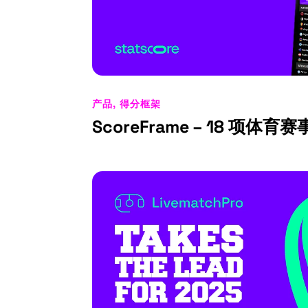
产品
,
得分框架
ScoreFrame – 18 