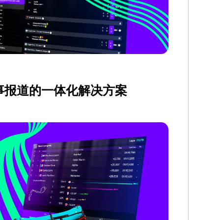
项体育赛事报道的一体化解决方案