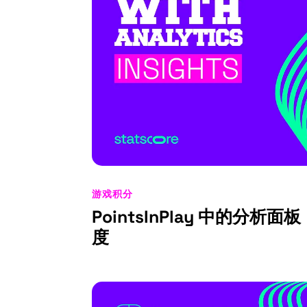
游戏积分
PointsInPlay 中的
度