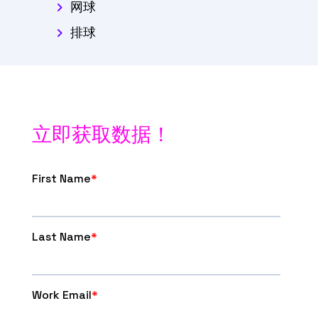
网球
排球
立即获取数据！