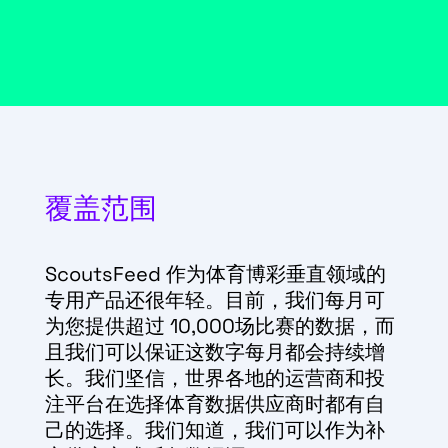
覆盖范围
ScoutsFeed 作为体育博彩垂直领域的
专用产品还很年轻。目前，我们每月可
为您提供超过 10,000场比赛的数据，而
且我们可以保证这数字每月都会持续增
长。我们坚信，世界各地的运营商和投
注平台在选择体育数据供应商时都有自
己的选择。我们知道，我们可以作为补