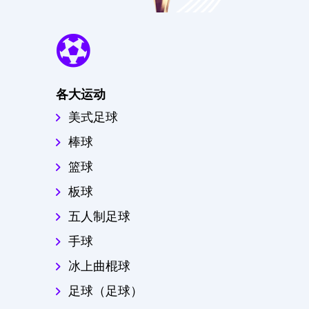

各大运动
美式足球
棒球
篮球
板球
五人制足球
手球
冰上曲棍球
足球（足球）