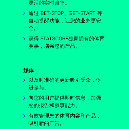
灵活的实时赔率。
通过 BET-STOP、BET-START 等
自动提醒功能，让您的业务更安
全。
获得 STATSCORE独家拥有的体育
赛事，增强您的产品。
媒体
以及时准确的更新吸引受众，促
进参与。
向您的用户提供即时信息，加强
您的报告和叙事能力。
有效管理您的体育内容和产品，
吸引新的广告。