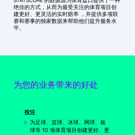
STATSCORE 的数据源为体育盘口提供了一种
绝佳的方式，从而为最受关注的体育项目创
建更好、更灵活的实时赔率 ，并提供多项联
赛和赛事的独家数据来帮助他们提升服务水
平。
为您的业务带来的好处
投注
为足球、篮球、冰球、网球、板
球等 10 项体育项目创建更好、更