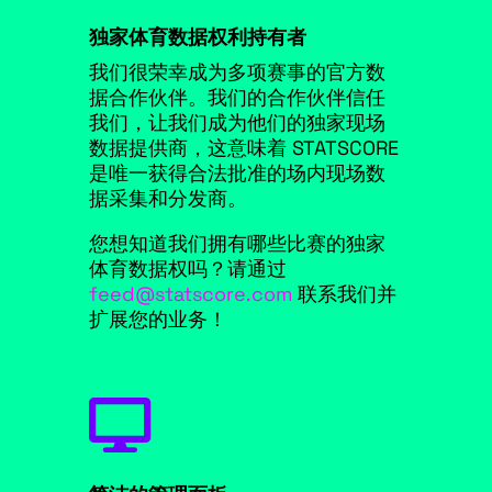
独家体育数据权利持有者
我们很荣幸成为多项赛事的官方数
据合作伙伴。我们的合作伙伴信任
我们，让我们成为他们的独家现场
数据提供商，这意味着 STATSCORE
是唯一获得合法批准的场内现场数
据采集和分发商。
您想知道我们拥有哪些比赛的独家
体育数据权吗？请通过
feed@statscore.com
联系我们并
扩展您的业务！
