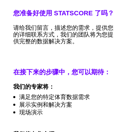
您准备好使用 STATSCORE 了吗？
请给我们留言，描述您的需求，提供您
的详细联系方式，我们的团队将为您提
供完整的数据解决方案。
在接下来的步骤中，您可以期待：
我们的专家将：
满足您的特定体育数据需求
展示实例和解决方案
现场演示