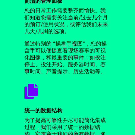
简洁的管理面板
您的日常工作需要整齐而愉快。我
们知道您需要关注当前/过去几个月
的预订/使用状况，或评估我们未来
几天/几周的选项。
通过特别的 “操盘手视图”，您的操
盘手可以便捷查看现场赛事的可视
化图像，和最重要的事件：如投注
停止、投注开始、服务器时间、赛
事时间、声音提示、历史活动等。

统一的数据结构
为了提高可靠性并尽可能简化集成
过程，我们采用了统一的数据结
构。它贯穿于我们的所有数据，包