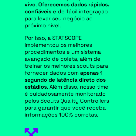
vivo
.
Oferecemos dados rápidos,
confiáveis
e de fácil integração
para levar seu negócio ao
próximo nível.
Por isso, a STATSCORE
implementou os melhores
procedimentos e um sistema
avançado de coleta, além de
treinar os melhores scouts para
fornecer dados com
apenas 1
segundo de latência direto dos
estádios
. Além disso, nosso time
é cuidadosamente monitorado
pelos Scouts Quality Controllers
para garantir que você receba
informações 100% corretas.
