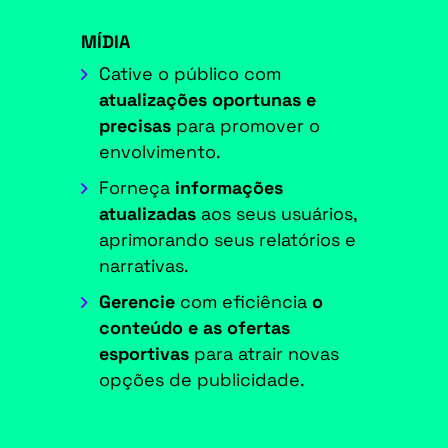
MÍDIA
Cative o público com
atualizações oportunas e
precisas
para promover o
envolvimento.
Forneça
informações
atualizadas
aos seus usuários,
aprimorando seus relatórios e
narrativas.
Gerencie
com eficiência
o
conteúdo e as ofertas
esportivas
para atrair novas
opções de publicidade.