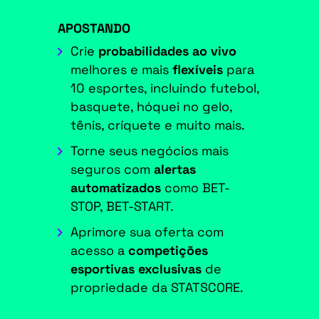
APOSTANDO
Crie
probabilidades ao vivo
melhores e mais
flexíveis
para
10 esportes, incluindo futebol,
basquete, hóquei no gelo,
tênis, críquete e muito mais.
Torne seus negócios mais
seguros com
alertas
automatizados
como BET-
STOP, BET-START.
Aprimore sua oferta com
acesso a
competições
esportivas exclusivas
de
propriedade da STATSCORE.