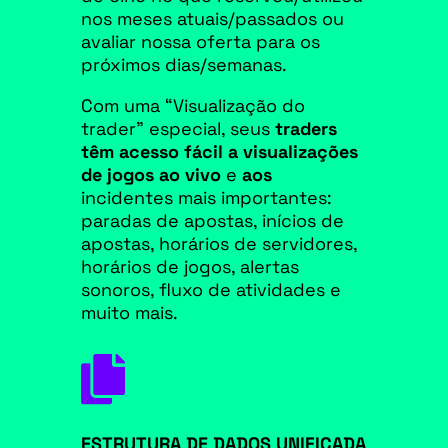
nos meses atuais/passados ou
avaliar nossa oferta para os
próximos dias/semanas.
Com uma “Visualização do
trader” especial, seus
traders
têm acesso fácil a visualizações
de jogos ao vivo
e
aos
incidentes mais importantes:
paradas de apostas, inícios de
apostas, horários de servidores,
horários de jogos, alertas
sonoros, fluxo de atividades e
muito mais.

ESTRUTURA DE DADOS UNIFICADA