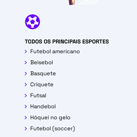

TODOS OS PRINCIPAIS ESPORTES
Futebol americano
Beisebol
Basquete
Críquete
Futsal
Handebol
Hóquei no gelo
Futebol (soccer)