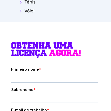
Tênis
Vôlei
OBTENHA UMA
LICENÇA
AGORA!