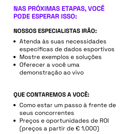
NAS PRÓXIMAS ETAPAS, VOCÊ
PODE ESPERAR ISSO:
NOSSOS ESPECIALISTAS IRÃO:
Atenda às suas necessidades
específicas de dados esportivos
Mostre exemplos e soluções
Oferecer a você uma
demonstração ao vivo
QUE CONTAREMOS A VOCÊ:
Como estar um passo à frente de
seus concorrentes
Preços e oportunidades de ROI
(preços a partir de € 1.000)