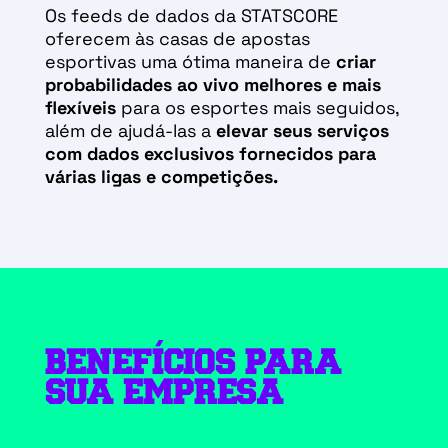
Os feeds de dados da STATSCORE
oferecem às casas de apostas
esportivas uma ótima maneira de
criar
probabilidades ao vivo melhores e mais
flexíveis
para os esportes mais seguidos,
além de ajudá-las a
elevar seus serviços
com dados exclusivos fornecidos para
várias ligas e competições.
BENEFÍCIOS PARA
SUA EMPRESA