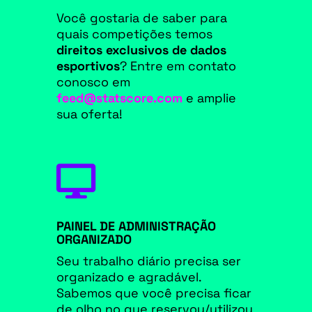
Você gostaria de saber para
quais competições temos
direitos exclusivos de dados
esportivos
? Entre em contato
conosco em
feed@statscore.com
e amplie
sua oferta!

PAINEL DE ADMINISTRAÇÃO
ORGANIZADO
Seu trabalho diário precisa ser
organizado e agradável.
Sabemos que você precisa ficar
de olho no que reservou/utilizou