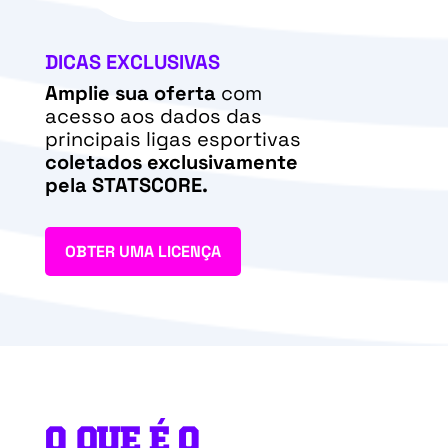
DICAS EXCLUSIVAS
Amplie sua oferta
com
acesso aos dados das
principais ligas esportivas
coletados exclusivamente
pela STATSCORE.
OBTER UMA LICENÇA
O QUE É O