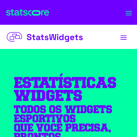
StatsWidgets
ESTATÍSTICAS
WIDGETS
TODOS OS WIDGETS
ESPORTIVOS
QUE VOCÊ PRECISA,