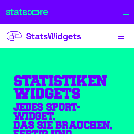
StatsWidgets
STATISTIKEN
WIDGETS
JEDES SPORT-
WIDGET,
DAS SIE BRAUCHEN,