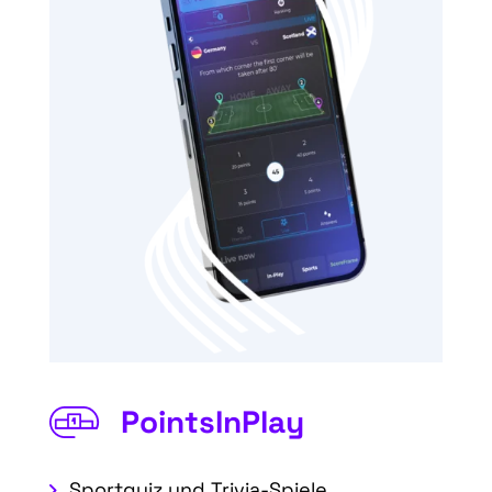
PointsInPlay
Sportquiz und Trivia-Spiele.