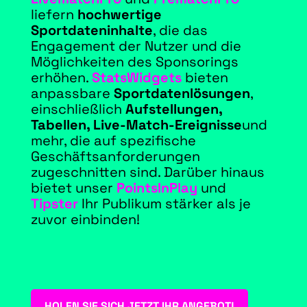
liefern
hochwertige
Sportdateninhalte
, die das
Engagement der Nutzer und die
Möglichkeiten des Sponsorings
erhöhen.
StatsWidgets
bieten
anpassbare
Sportdatenlösungen
,
einschließlich
Aufstellungen,
Tabellen, Live-Match-Ereignisse
und
mehr, die auf spezifische
Geschäftsanforderungen
zugeschnitten sind. Darüber hinaus
bietet unser
PointsInPlay
und
Tipster
Ihr Publikum stärker als je
zuvor einbinden!
HOLEN SIE SICH JETZT IHR ANGEBOT!