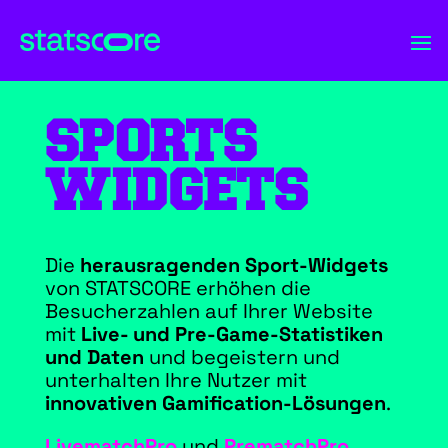
SPORTS
WIDGETS
Die
herausragenden Sport-Widgets
von STATSCORE erhöhen die
Besucherzahlen auf Ihrer Website
mit
Live- und Pre-Game-Statistiken
und Daten
und begeistern und
unterhalten Ihre Nutzer mit
innovativen Gamification-Lösungen
.
LivematchPro
und
PrematchPro