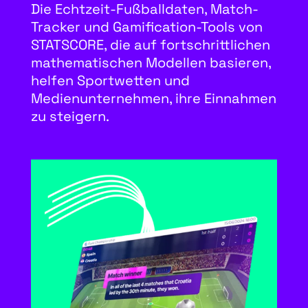
Die Echtzeit-Fußballdaten, Match-
Tracker und Gamification-Tools von
STATSCORE, die auf fortschrittlichen
mathematischen Modellen basieren,
helfen Sportwetten und
Medienunternehmen, ihre Einnahmen
zu steigern.