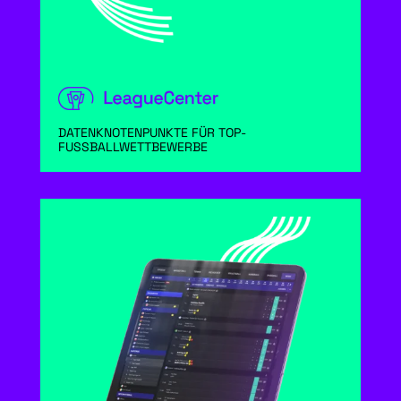
DATENKNOTENPUNKTE FÜR TOP-
FUSSBALLWETTBEWERBE