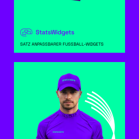
SATZ ANPASSBARER FUSSBALL-WIDGETS