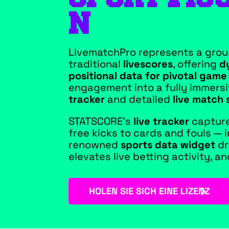
N
LivematchPro represents a gro
traditional
livescores
, offering
d
positional data for pivotal gam
engagement into a fully immersi
tracker
and detailed
live match 
STATSCORE’s
live tracker
capture
free kicks to cards and fouls — i
renowned
sports data widget
dr
elevates live betting activity, an
HOLEN SIE SICH EINE LIZENZ