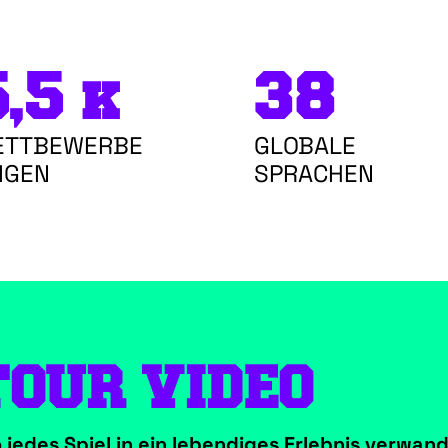
,5 k
38
ETTBEWERBE
GLOBALE
LIGEN
SPRACHEN
TOUR VIDEO
jedes Spiel in ein lebendiges Erlebnis verwand