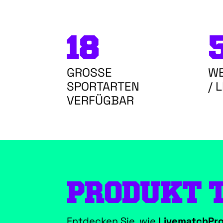
18
5
GROSSE
W
SPORTARTEN
/ 
VERFÜGBAR
PRODUKT 
Entdecken Sie, wie
LivematchPro 