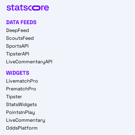
DATA FEEDS
DeepFeed
ScoutsFeed
SportsAPI
TipsterAPI
LiveCommentaryAPI
WIDGETS
LivematchPro
PrematchPro
Tipster
StatsWidgets
PointsInPlay
LiveCommentary
OddsPlatform