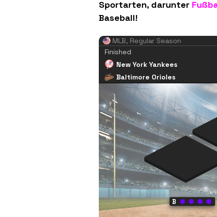
Sportarten, darunter
Fußba
Baseball!
MLB
, Regular Season
Finished
New York Yankees
Baltimore Orioles
B