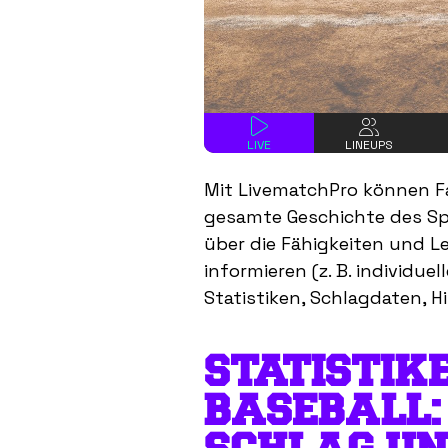
LIVE
LINEUPS
Mit LivematchPro können Fa
gesamte Geschichte des Spie
über die Fähigkeiten und Le
informieren (z. B. individue
Statistiken, Schlagdaten, H
STATISTIK
BASEBALL: