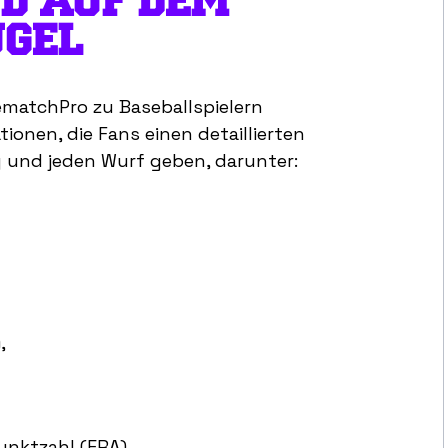
D AUF DEM
GEL
vematchPro zu Baseballspielern
ionen, die Fans einen detaillierten
g und jeden Wurf geben, darunter:
,
unktzahl (ERA).