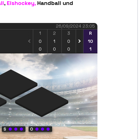
ll
,
Eishockey,
Handball und
26/09/2024 23:05
1
2
3
4
R
5
6
7
0
1
0
0
10
0
6
2
0
0
0
0
1
0
0
0
S
O