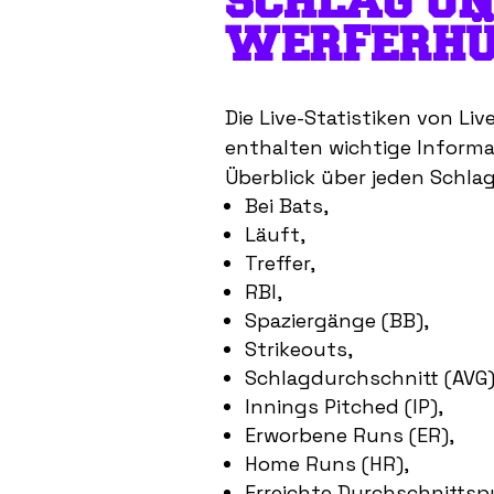
SCHLAG UN
WERFERHÜ
Die Live-Statistiken von Li
enthalten wichtige Informat
Überblick über jeden Schla
Bei Bats,
Läuft,
Treffer,
RBI,
Spaziergänge (BB),
Strikeouts,
Schlagdurchschnitt (AVG)
Innings Pitched (IP),
Erworbene Runs (ER),
Home Runs (HR),
Erreichte Durchschnittsp