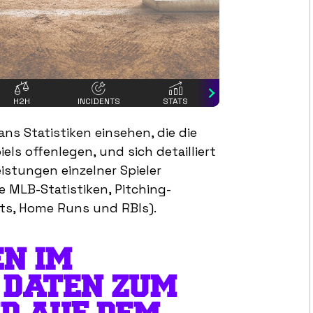
H2H
INCIDENTS
STATS
STANDINGS
PLA
ns Statistiken einsehen, die die
ls offenlegen, und sich detailliert
istungen einzelner Spieler
lle MLB-Statistiken, Pitching-
its, Home Runs und RBIs).
EN IM
 DATEN ZUM