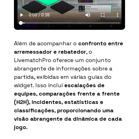
Além de acompanhar o
confronto entre
arremessador e rebatedor
, o
LivematchPro oferece um conjunto
abrangente de informações sobre a
partida, exibidas em várias guias do
widget. Isso inclui
escalações de
equipes, comparações frente a frente
(H2H), incidentes, estatísticas e
classificações, proporcionando uma
visão abrangente da dinâmica de cada
jogo.