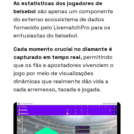
As estatísticas dos jogadores de
beisebol
são apenas um componente
do extenso ecossistema de dados
fornecido pelo LivematchPro para os
entusiastas do beisebol.
Cada momento crucial no diamante é
capturado em tempo real
, permitindo
que os fãs e apostadores vivenciem o
jogo por meio de visualizações
dinâmicas que realmente dão vida a
cada arremesso, tacada e jogada.