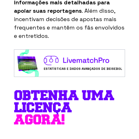
informações mais detalhadas para
apoiar suas reportagens
. Além disso,
incentivam decisões de apostas mais
frequentes e mantêm os fãs envolvidos
e entretidos.
ESTATÍSTICAS E DADOS AVANÇADOS DE BEISEBOL
OBTENHA UMA
LICENÇA
AGORA!