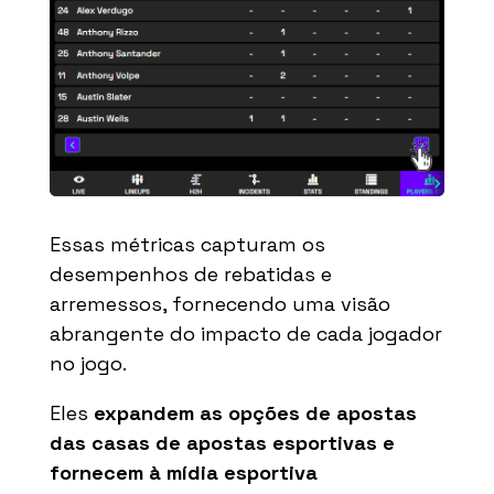
Essas métricas capturam os
desempenhos de rebatidas e
arremessos, fornecendo uma visão
abrangente do impacto de cada jogador
no jogo.
Eles
expandem as opções de apostas
das casas de apostas esportivas e
fornecem à mídia esportiva