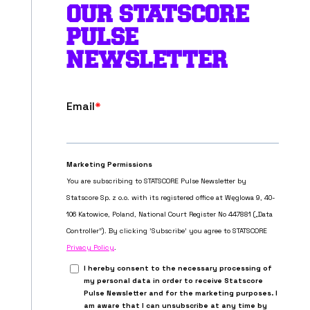
OUR STATSCORE
PULSE
NEWSLETTER