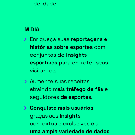
fidelidade.
MÍDIA
Enriqueça suas
reportagens e
histórias sobre esportes
com
conjuntos de
insights
esportivos
para entreter seus
visitantes.
Aumente suas receitas
atraindo
mais tráfego de fãs
e
seguidores
de esportes
.
Conquiste mais usuários
graças aos
insights
contextuais exclusivos
e
a
uma ampla variedade de dados