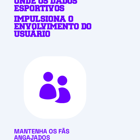
ONDE OS DADOS
ESPORTIVOS
IMPULSIONA O
ENVOLVIMENTO DO
USUÁRIO

MANTENHA OS FÃS
ANGAJADOS