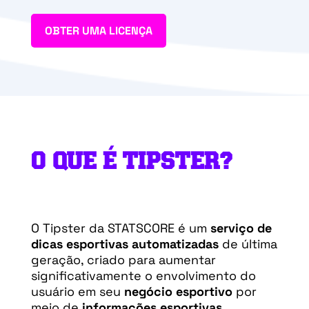
OBTER UMA LICENÇA
O QUE É TIPSTER?
O Tipster da STATSCORE é um
serviço de
dicas esportivas automatizadas
de última
geração, criado para aumentar
significativamente o envolvimento do
usuário em seu
negócio esportivo
por
meio de
informações esportivas