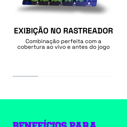
EXIBIÇÃO NO RASTREADOR
Combinação perfeita com a
cobertura ao vivo e antes do jogo
BENEFÍCIOS PARA