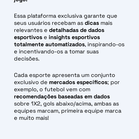
Essa plataforma exclusiva garante que
seus usuários recebam as
dicas
mais
relevantes e
detalhadas de dados
esportivos
e
insights esportivos
totalmente automatizados
, inspirando-os
e incentivando-os a tomar suas
decisões.
Cada esporte apresenta um conjunto
exclusivo de
mercados específicos
; por
exemplo, o futebol vem com
recomendações baseadas em dados
sobre 1X2, gols abaixo/acima, ambas as
equipes marcam, primeira equipe marca
e muito mais!