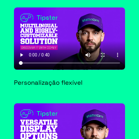
Personalização flexível