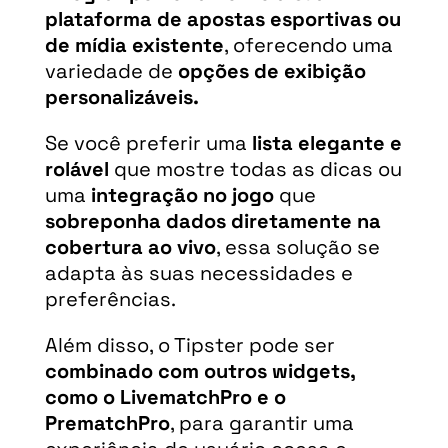
plataforma de apostas esportivas ou
de mídia existente
, oferecendo uma
variedade de
opções de exibição
personalizáveis.
Se você preferir uma
lista elegante e
rolável
que mostre todas as dicas ou
uma
integração no jogo
que
sobreponha dados diretamente na
cobertura ao vivo
, essa solução se
adapta às suas necessidades e
preferências.
Além disso, o Tipster pode ser
combinado com outros widgets,
como o LivematchPro e o
PrematchPro
, para garantir uma