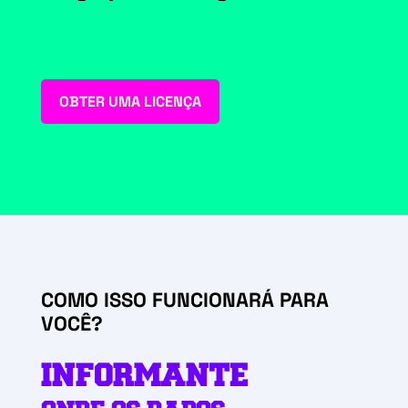
OBTER UMA LICENÇA
COMO ISSO FUNCIONARÁ PARA
VOCÊ?
INFORMANTE