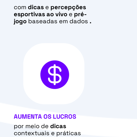
com
dicas
e
percepções
esportivas ao vivo
e
pré-
jogo
baseadas em dados
.

AUMENTA OS LUCROS
por meio de
dicas
contextuais e práticas