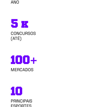
ANO
5 k
CONCURSOS
(ATÉ)
100+
MERCADOS
10
PRINCIPAIS
ESPORTES