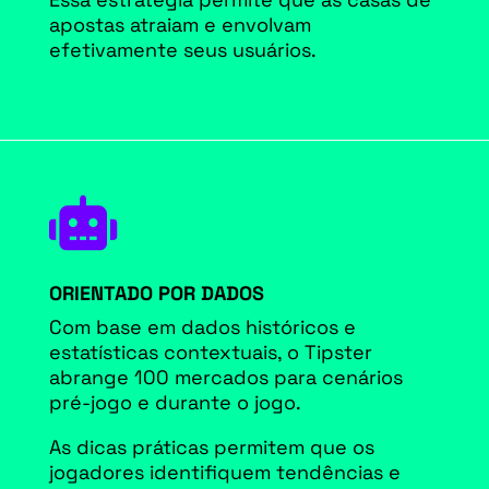
apostas atraiam e envolvam
efetivamente seus usuários.

ORIENTADO POR DADOS
Com base em dados históricos e
estatísticas contextuais, o Tipster
abrange 100 mercados para cenários
pré-jogo e durante o jogo.
As dicas práticas permitem que os
jogadores identifiquem tendências e