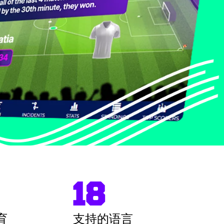
18
育
支持的语言