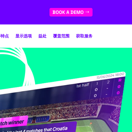
BOOK A DEMO
要特点
显示选项
益处
覆盖范围
获取服务