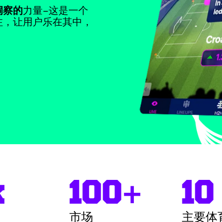
洞察的
力量–这是一个
注，让用户乐在其中，
k
100+
10
市场
主要体