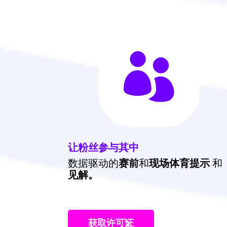

让粉丝参与其中
数据驱动的
赛前
和
现场体育提示
和
见解。
获取许可证