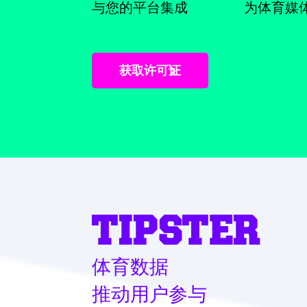
与您的平台集成
为体育媒
获取许可证
TIPSTER
体育数据
推动用户参与