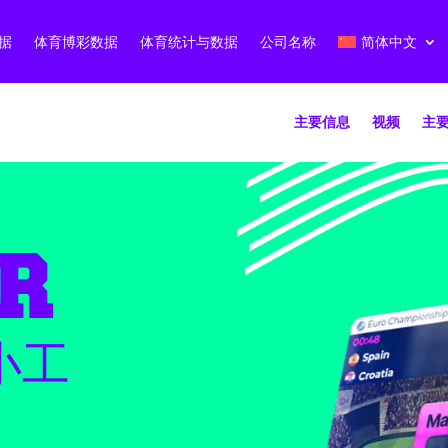
据
体育博彩数据
体育统计与数据
公司名称
简体中文
主要信息
视频
主
ER
小工