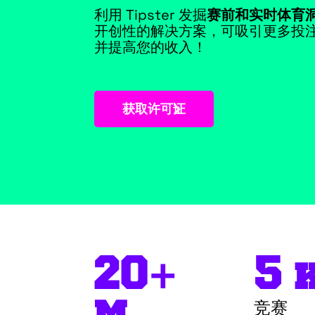
利用 Tipster 发掘
赛前和实时体育
开创性的解决方案，可吸引更多投
并提高您的收入！
获取许可证
20+
5 
m
竞赛