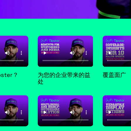
ster？
为您的企业带来的益
覆盖面广
处