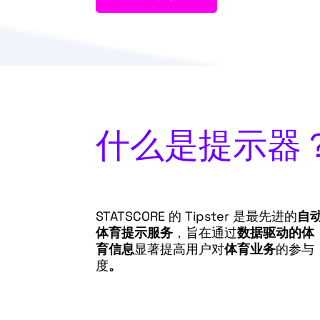
什么是提示器
STATSCORE 的 Tipster 是最先进的
自
体育提示服务
，旨在通过
数据驱动的体
育信息
显著提高用户对
体育业务
的参与
度
。