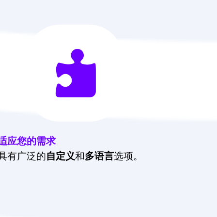

适应您的需求
具有广泛的
自定义
和
多语言
选项。