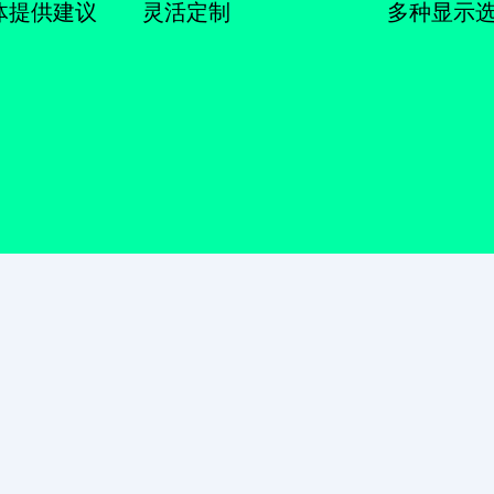
体提供建议
灵活定制
多种显示