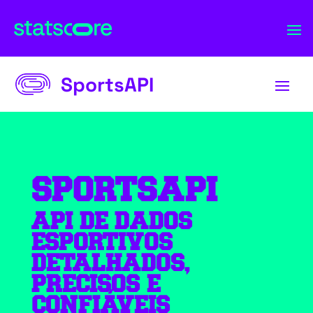
SportsAPI
SPORTSAPI
API DE DADOS
ESPORTIVOS
DETALHADOS,
PRECISOS E
CONFIÁVEIS