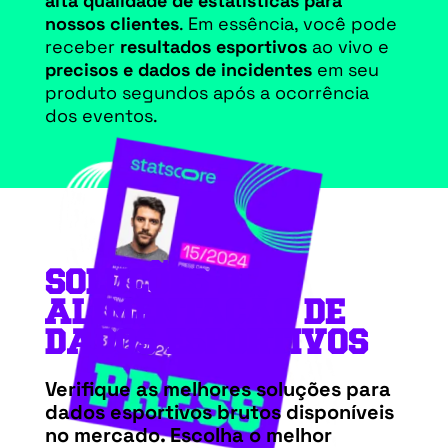
alta qualidade de estatísticas para
nossos clientes
. Em essência, você pode
receber
resultados esportivos
ao vivo e
precisos e dados de incidentes
em seu
produto segundos após a ocorrência
dos eventos.
SOLUÇÕES DE
ALIMENTAÇÃO DE
DADOS ESPORTIVOS
Verifique as melhores soluções para
dados esportivos brutos
disponíveis
no mercado. Escolha o melhor