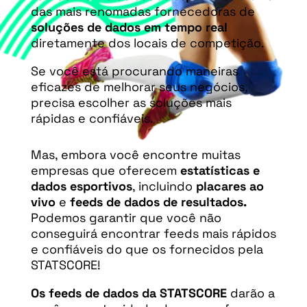
das mais renomadas fornecedoras de
soluções de dados em tempo real
diretamente dos locais de competição.
Se você está procurando maneiras
eficazes de melhorar seus negócios,
precisa escolher as soluções mais
rápidas e confiáveis.
Mas, embora você encontre muitas
empresas que oferecem
estatísticas e
dados esportivos
, incluindo
placares ao
vivo
e
feeds de dados de resultados.
Podemos garantir que você não
conseguirá encontrar feeds mais rápidos
e confiáveis do que os fornecidos pela
STATSCORE!
Os feeds de dados da STATSCORE
darão a