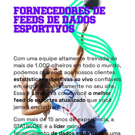
FORNECEDORES DE
FEEDS DE DADOS
ESPORTIVOS
Com uma equipe altamente treinada de
mais de 1.000 olheiros em todo o mundo,
podemos oferecer aos nossos clientes
estatísticas esportivas ao vivo
confiáveis
em segundos, diretamente no seu site.
Essa é a maneira como você
o melhor
feed de esportes atualizado
que você
jamais encontrará.
Com mais de 15 anos de experiência, a
STATSCORE é a
líder
mundial no
fornecimento
de dados esportivos
e uma