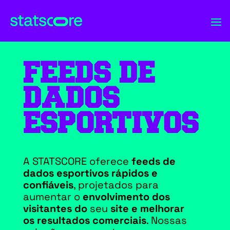
FEEDS DE
DADOS
ESPORTIVOS
A STATSCORE oferece
feeds de
dados esportivos rápidos e
confiáveis
, projetados para
aumentar o
envolvimento dos
visitantes do
seu
site e melhorar
os resultados comerciais
. Nossas