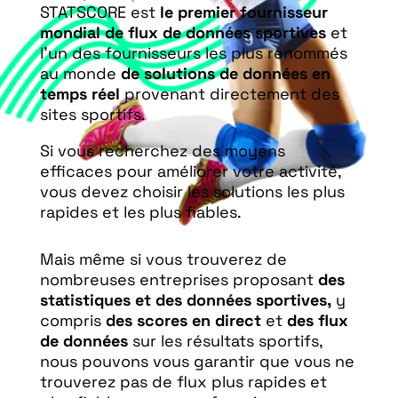
STATSCORE est
le premier fournisseur
mondial de flux de données sportives
et
l’un des fournisseurs les plus renommés
au monde
de solutions de données en
temps réel
provenant directement des
sites sportifs.
Si vous recherchez des moyens
efficaces pour améliorer votre activité,
vous devez choisir les solutions les plus
rapides et les plus fiables.
Mais même si vous trouverez de
nombreuses entreprises proposant
des
statistiques et des données sportives,
y
compris
des scores en direct
et
des flux
de données
sur les résultats sportifs,
nous pouvons vous garantir que vous ne
trouverez pas de flux plus rapides et