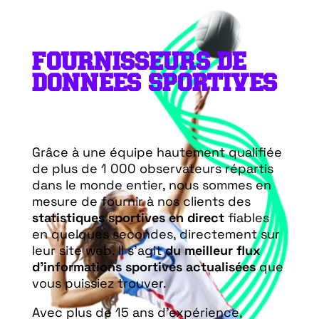
FOURNISSEURS DE
DONNÉES SPORTIVES
Grâce à une équipe hautement qualifiée
de plus de 1 000 observateurs répartis
dans le monde entier, nous sommes en
mesure de fournir à nos clients des
statistiques sportives en direct
fiables
en quelques secondes, directement sur
leur site web. Il s’agit
du meilleur flux
d’informations sportives actualisées
que
vous puissiez trouver.
Avec plus de 15 ans d’expérience,