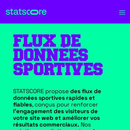
FLUX DE
DONNÉES
SPORTIVES
STATSCORE propose
des flux de
données sportives rapides et
fiables
, conçus pour renforcer
l’engagement des visiteurs de
votre site web et améliorer vos
résultats commerciaux.
Nos