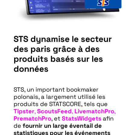
STS dynamise le secteur
S
des paris grâce à des
p
produits basés sur les
d
données
STS, un important bookmaker
E
polonais, a largement utilisé les
S
produits de STATSCORE, tels que
n
Tipster
,
ScoutsFeed
,
LivematchPro
,
o
PrematchPro
, et
StatsWidgets
afin
d
de
fournir un large éventail de
s
statistiques pour les événements
d