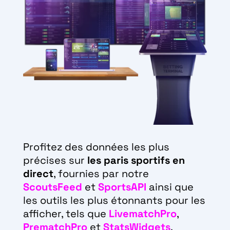
Profitez des données les plus
précises sur
les paris sportifs en
direct
, fournies par notre
ScoutsFeed
et
SportsAPI
ainsi que
les outils les plus étonnants pour les
afficher, tels que
LivematchPro
,
PrematchPro
et
StatsWidgets
.