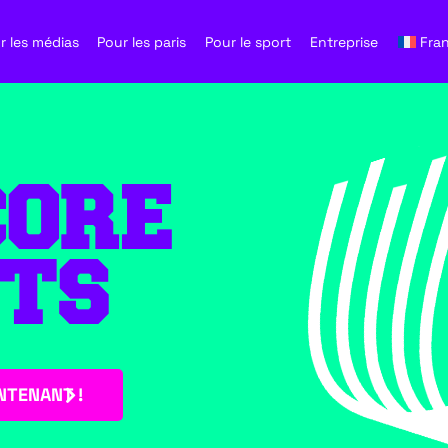
r les médias
Pour les paris
Pour le sport
Entreprise
Fra
CORE
ITS
NTENANT !