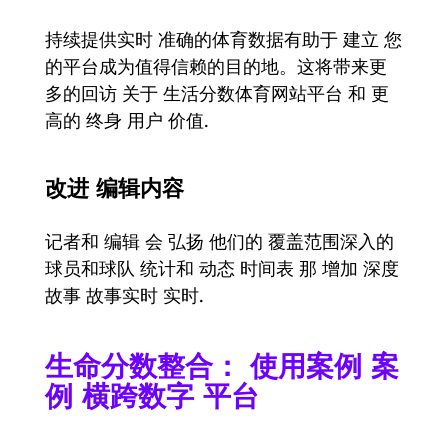
持续提供实时
准确的
体育数据有助于
建立
您
的平台成为值得信赖的目的地。这将带来更
多的回访
关于
生活分数
体育网站平台
和
更
高的
终身
用户
价值
.
改进
编辑
内容
记者
和
编辑
会
弘扬
他们的
覆盖范围
深入的
球员和球队
统计
和
动态
时间表
那
增加
深度
故事
故事
实时
实时
.
生命分数
整合：
使用案例
案
例
横跨
数字
平台