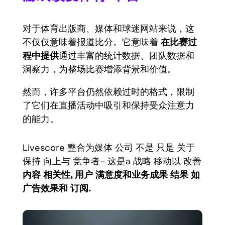
对于体育出版商、媒体和球迷网站来说，这
不仅仅意味着报道比分。它意味着
在比赛过
程中提供
通过丰富的统计数据、团队数据和
洞察力，为整场比赛增添背景和价值。
然而，许多平台仍然依赖过时的格式，限制
了它们在直播活动中吸引和保持受众注意力
的能力。
Livescore
整合
为媒体
公司
不是
只是
关于
保持
向上
与
竞争者
–
这是
a
战略
移动
以
改善
内容
相关性
,
用户
满意度
和业务成果
结果
如
广告效果和
订阅
.