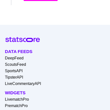
DATA FEEDS
DeepFeed
ScoutsFeed
SportsAPI
TipsterAPI
LiveCommentaryAPI
WIDGETS
LivematchPro
PrematchPro