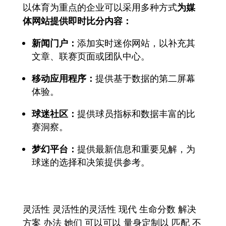
以体育为重点的企业可以采用多种方式
为媒
体网站提供即时比分内容：
新闻门户：
添加实时迷你网站，以补充其
文章、联赛页面或团队中心。
移动应用程序：
提供基于数据的第二屏幕
体验。
球迷社区：
提供球员指标和数据丰富的比
赛洞察。
梦幻平台：
提供最新信息和重要见解，为
球迷的选择和决策提供参考。
灵活性
灵活性
的灵活性
现代
生命分数
解决
方案
办法
她们
可以
可以
量身定制
以
匹配
不