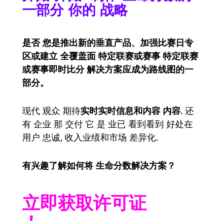
一部分
你的
战略
是否
您是
推出新的垂直产品、加强比赛日专
区或建立
全
覆盖面
特定联赛或赛事
特定联赛
或赛事
即时比分
解决方案
应成为路线图的一
部分。
现代
观众
期待
实时
实时信息和内容
内容
. 还
有
企业
那
交付
它
是
业已
看到
看到
好处
在
用户
忠诚
,
收入
业绩和市场
差异化
.
有兴趣了解如何将
生命分数
解决方案？
立即获取许可证
！