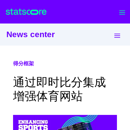
News center
得分框架
通过即时比分集成
增强体育网站