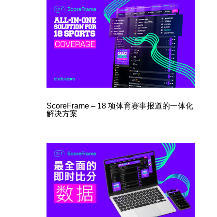
ScoreFrame – 18 项体育赛事报道的一体化
解决方案