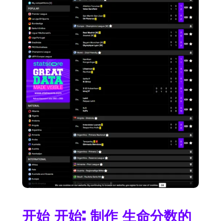
开始
开始
:
制作
生命分数
的