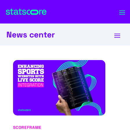
News center
SCOREFRAME