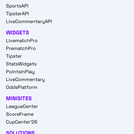
SportsAPI
TipsterAPI
LiveCommentaryAPI
WIDGETS
LivematchPro
PrematchPro
Tipster
StatsWidgets
PointsInPlay
LiveCommentary
OddsPlatform
MINISITES
LeagueCenter
ScoreFrame
CupCenter'26
SOLUTIONS