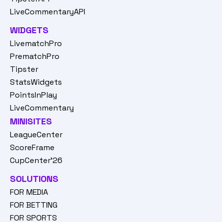
LiveCommentaryAPI
WIDGETS
LivematchPro
PrematchPro
Tipster
StatsWidgets
PointsInPlay
LiveCommentary
MINISITES
LeagueCenter
ScoreFrame
CupCenter'26
SOLUTIONS
FOR MEDIA
FOR BETTING
FOR SPORTS