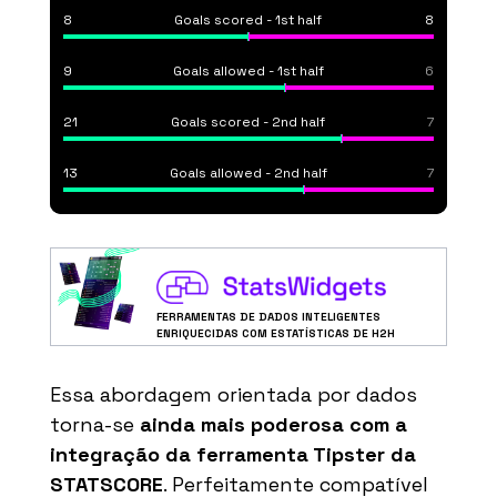
8
Goals scored - 1st half
8
9
Goals allowed - 1st half
6
21
Goals scored - 2nd half
7
13
Goals allowed - 2nd half
7
FERRAMENTAS DE DADOS INTELIGENTES
ENRIQUECIDAS COM ESTATÍSTICAS DE H2H
Essa abordagem orientada por dados
torna-se
ainda mais poderosa com a
integração da ferramenta Tipster da
STATSCORE
. Perfeitamente compatível