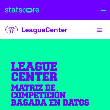
LeagueCenter
LEAGUE
CENTER
MATRIZ DE
COMPETICIÓN
BASADA EN DATOS