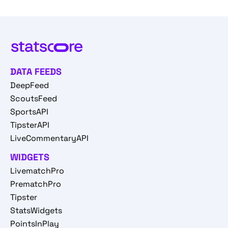
DATA FEEDS
DeepFeed
ScoutsFeed
SportsAPI
TipsterAPI
LiveCommentaryAPI
WIDGETS
LivematchPro
PrematchPro
Tipster
StatsWidgets
PointsInPlay