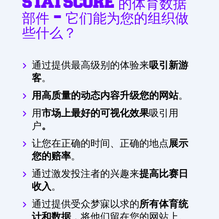
STATSCORE 的体育数据
部件 – 它们能为您的组织做
些什么？
通过提供最高级别的体验来
吸引新游
客
。
用高质量的动态内容升级您的网站
。
用
市场上最好的可视化效果
吸引用
户
。
让您在正确的时间、正确的地点
展示
您的赔率
。
通过激发投注者的兴趣来
提高比赛日
收入
。
通过提供受众梦寐以求的
所有体育统
计和数据
，将他们留在您的网站上。