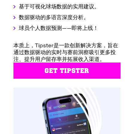
基于可视化球场数据的实用建议。
数据驱动的多语言深度分析。
球员个人数据预测——即将上线！
本质上，Tipster是一款创新解决方案，旨在
通过数据驱动的实时与赛前洞察吸引更多投
注、提升用户留存率并拓展收入渠道。
GET TIPSTER