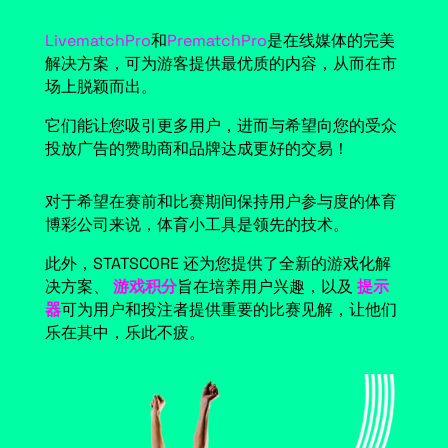
LivematchPro
和
PrematchPro
是在线媒体的完美
解决方案，可为游客提供最优质的内容，从而在市
场上脱颖而出。
它们能让您吸引更多用户，进而与希望向您的受众
投放广告的赞助商和品牌达成更好的交易！
对于希望在赛前和比赛期间保持用户参与度的体育
博彩公司来说，体育小工具是领先的技术。
此外，STATSCORE 还为您提供了全新的游戏化解
决方案、
游戏积分
旨在培养用户兴趣，以及
提示
器
可为用户和投注者提供重要的比赛见解，让他们
乐在其中，乐此不疲。