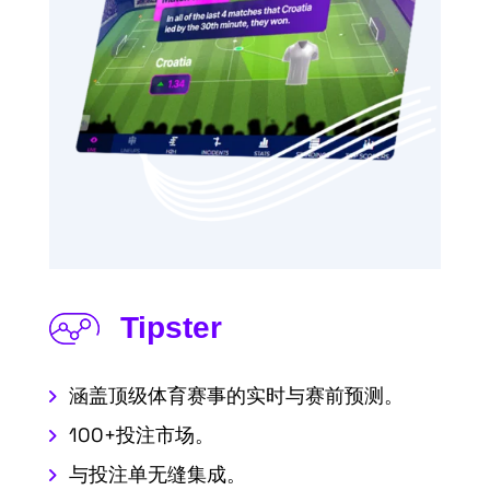
Tipster
涵盖顶级体育赛事的实时与赛前预测。
100+投注市场。
与投注单无缝集成。