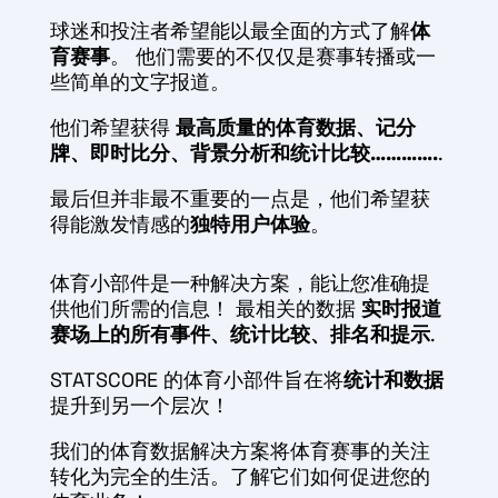
球迷和投注者希望能以最全面的方式了解
体
育赛事
。
他们需要的不仅仅是赛事转播或一
些简单的文字报道。
他们希望获得
最高质量的体育数据、记分
牌、即时比分、背景分析和统计比较………….
.
最后但并非最不重要的一点是，他们希望获
得能激发情感的
独特用户体验
。
体育小部件是一种解决方案，能让您准确提
供他们所需的信息！
最相关的数据
实时报道
赛场上的所有事件、统计比较、排名和提示
.
STATSCORE 的体育小部件旨在将
统计和数据
提升到另一个层次！
我们的体育数据解决方案将体育赛事的关注
转化为完全的生活。了解它们如何促进您的