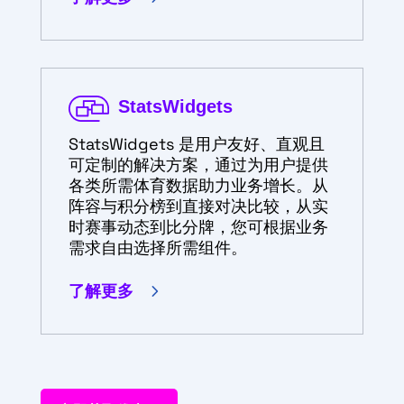
StatsWidgets
StatsWidgets 是用户友好、直观且
可定制的解决方案，通过为用户提供
各类所需体育数据助力业务增长。从
阵容与积分榜到直接对决比较，从实
时赛事动态到比分牌，您可根据业务
需求自由选择所需组件。
5
了解更多