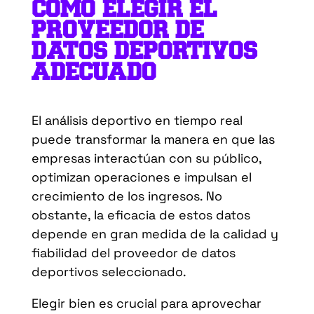
CÓMO ELEGIR EL
PROVEEDOR DE
DATOS DEPORTIVOS
ADECUADO
El análisis deportivo en tiempo real
puede transformar la manera en que las
empresas interactúan con su público,
optimizan operaciones e impulsan el
crecimiento de los ingresos. No
obstante, la eficacia de estos datos
depende en gran medida de la calidad y
fiabilidad del proveedor de datos
deportivos seleccionado.
Elegir bien es crucial para aprovechar