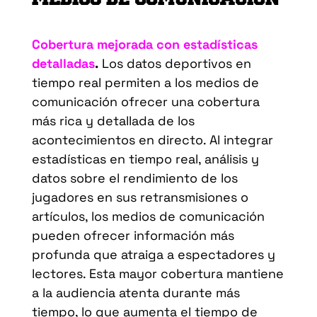
Cobertura mejorada con estadísticas
detalladas
.
Los datos deportivos en
tiempo real permiten a los medios de
comunicación ofrecer una cobertura
más rica y detallada de los
acontecimientos en directo. Al integrar
estadísticas en tiempo real, análisis y
datos sobre el rendimiento de los
jugadores en sus retransmisiones o
artículos, los medios de comunicación
pueden ofrecer información más
profunda que atraiga a espectadores y
lectores. Esta mayor cobertura mantiene
a la audiencia atenta durante más
tiempo, lo que aumenta el tiempo de