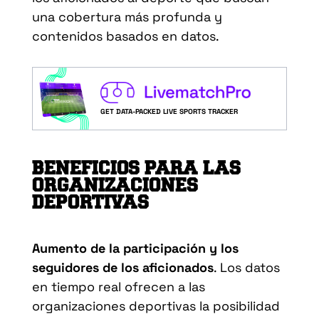
una cobertura más profunda y
contenidos basados en datos.
GET DATA-PACKED LIVE SPORTS TRACKER
BENEFICIOS PARA LAS
ORGANIZACIONES
DEPORTIVAS
Aumento de la participación y los
seguidores de los aficionados
. Los datos
en tiempo real ofrecen a las
organizaciones deportivas la posibilidad