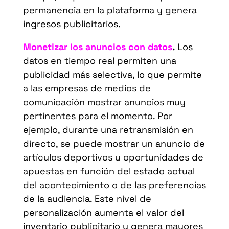
permanencia en la plataforma y genera
ingresos publicitarios.
Monetizar los anuncios con datos
.
Los
datos en tiempo real permiten una
publicidad más selectiva, lo que permite
a las empresas de medios de
comunicación mostrar anuncios muy
pertinentes para el momento. Por
ejemplo, durante una retransmisión en
directo, se puede mostrar un anuncio de
artículos deportivos u oportunidades de
apuestas en función del estado actual
del acontecimiento o de las preferencias
de la audiencia. Este nivel de
personalización aumenta el valor del
inventario publicitario y genera mayores