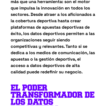
más que una herramienta: son el motor
que impulsa la innovación en todos los
sectores. Desde atraer a los aficionados a
la cobertura deportiva hasta crear
plataformas de apuestas deportivas de
éxito, los datos deportivos permiten a las
organizaciones seguir siendo
competitivas y relevantes. Tanto si se
dedica a los medios de comunicación, las
apuestas o la gestión deportiva, el
acceso a datos deportivos de alta
calidad puede redefinir su negocio.
EL PODER
TRANSFORMADOR DE
LOS DATOS