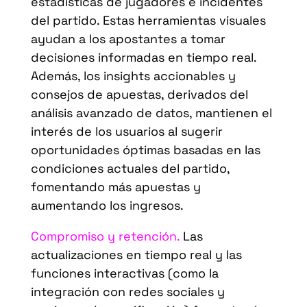
estadísticas de jugadores e incidentes
del partido. Estas herramientas visuales
ayudan a los apostantes a tomar
decisiones informadas en tiempo real.
Además, los insights accionables y
consejos de apuestas, derivados del
análisis avanzado de datos, mantienen el
interés de los usuarios al sugerir
oportunidades óptimas basadas en las
condiciones actuales del partido,
fomentando más apuestas y
aumentando los ingresos.
Compromiso y retención.
Las
actualizaciones en tiempo real y las
funciones interactivas (como la
integración con redes sociales y