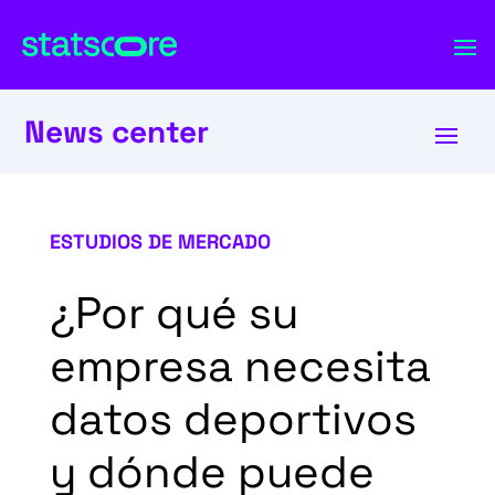
News center
ESTUDIOS DE MERCADO
¿Por qué su
empresa necesita
datos deportivos
y dónde puede