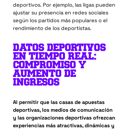
deportivos. Por ejemplo, las ligas pueden
ajustar su presencia en redes sociales
según los partidos más populares o el
rendimiento de los deportistas.
DATOS DEPORTIVOS
EN TIEMPO REAL:
COMPROMISO Y
AUMENTO DE
INGRESOS
Al permitir que las casas de apuestas
deportivas, los medios de comunicación
y las organizaciones deportivas ofrezcan
experiencias más atractivas, dinámicas y