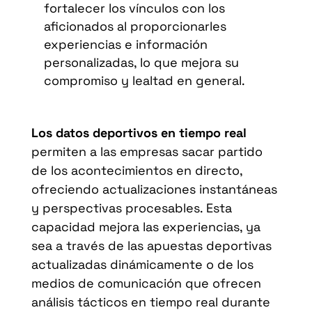
fortalecer los vínculos con los
aficionados al proporcionarles
experiencias e información
personalizadas, lo que mejora su
compromiso y lealtad en general.
Los datos deportivos en tiempo real
permiten a las empresas sacar partido
de los acontecimientos en directo,
ofreciendo actualizaciones instantáneas
y perspectivas procesables. Esta
capacidad mejora las experiencias, ya
sea a través de las apuestas deportivas
actualizadas dinámicamente o de los
medios de comunicación que ofrecen
análisis tácticos en tiempo real durante