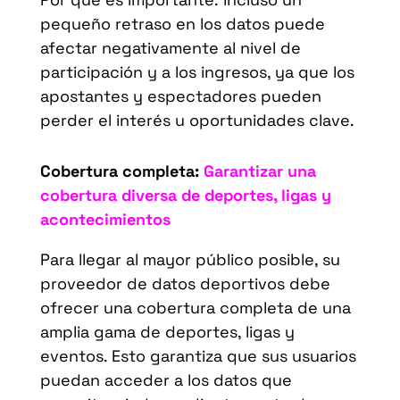
pequeño retraso en los datos puede
afectar negativamente al nivel de
participación y a los ingresos, ya que los
apostantes y espectadores pueden
perder el interés u oportunidades clave.
Cobertura completa:
Garantizar una
cobertura diversa de deportes, ligas y
acontecimientos
Para llegar al mayor público posible, su
proveedor de datos deportivos debe
ofrecer una cobertura completa de una
amplia gama de deportes, ligas y
eventos. Esto garantiza que sus usuarios
puedan acceder a los datos que