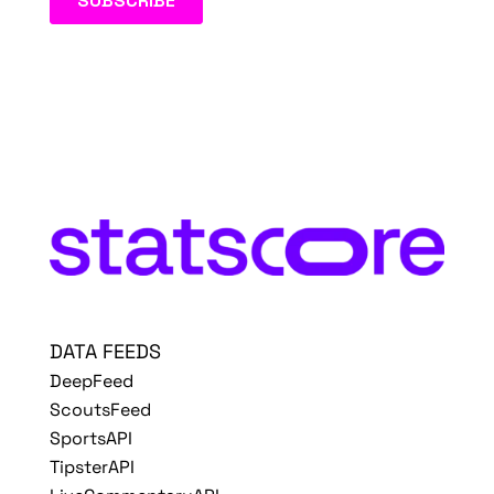
DATA FEEDS
DeepFeed
ScoutsFeed
SportsAPI
TipsterAPI