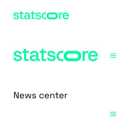
News center