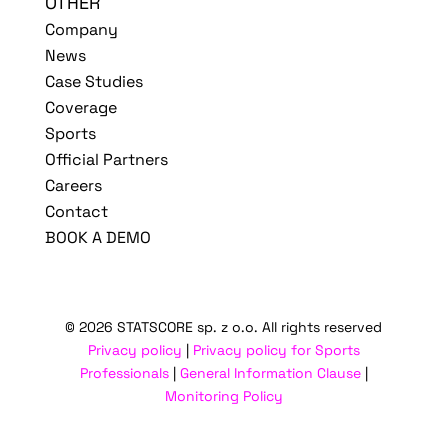
OTHER
Company
News
Case Studies
Coverage
Sports
Official Partners
Careers
Contact
BOOK A DEMO
© 2026 STATSCORE sp. z o.o. All rights reserved
Privacy policy
|
Privacy policy for Sports
Professionals
|
General Information Clause
|
Monitoring Policy