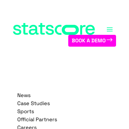
BOOK A DEMO
News
Case Studies
Sports
Official Partners
Careers