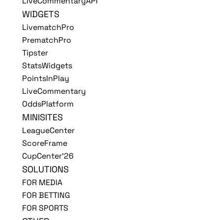
LiveCommentaryAPI
WIDGETS
LivematchPro
PrematchPro
Tipster
StatsWidgets
PointsInPlay
LiveCommentary
OddsPlatform
MINISITES
LeagueCenter
ScoreFrame
CupCenter'26
SOLUTIONS
FOR MEDIA
FOR BETTING
FOR SPORTS