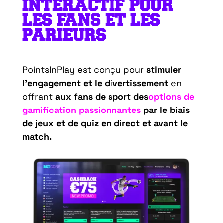
INTERACTIF POUR
LES FANS ET LES
PARIEURS
PointsInPlay est conçu pour
stimuler
l’engagement et le divertissement
en
offrant
aux fans de sport des
options de
gamification passionnantes
par le biais
de jeux et de quiz en direct et avant le
match.