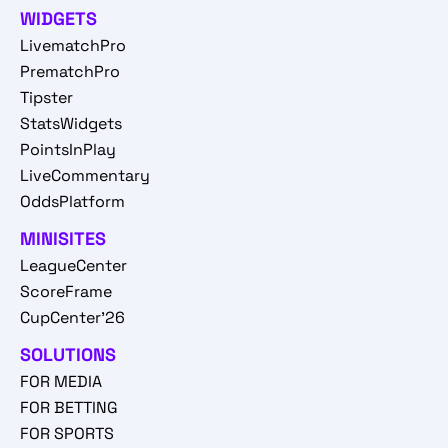
WIDGETS
LivematchPro
PrematchPro
Tipster
StatsWidgets
PointsInPlay
LiveCommentary
OddsPlatform
MINISITES
LeagueCenter
ScoreFrame
CupCenter'26
SOLUTIONS
FOR MEDIA
FOR BETTING
FOR SPORTS