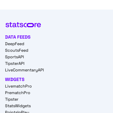
DATA FEEDS
DeepFeed
ScoutsFeed
SportsAPI
TipsterAPI
LiveCommentaryAPI
WIDGETS
LivematchPro
PrematchPro
Tipster
StatsWidgets
PointsInPlay