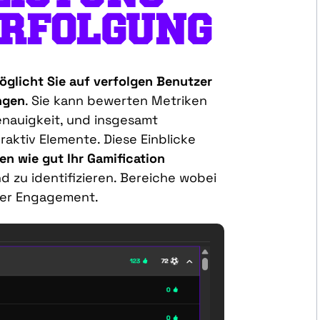
RFOLGUNG
öglicht
Sie
auf
verfolgen
Benutzer
ngen
.
Sie
kann
bewerten
Metriken
nauigkeit
, und
insgesamt
eraktiv
Elemente
.
Diese
Einblicke
en
wie
gut
Ihr
Gamification
nd
zu identifizieren.
Bereiche
wobei
er
Engagement.