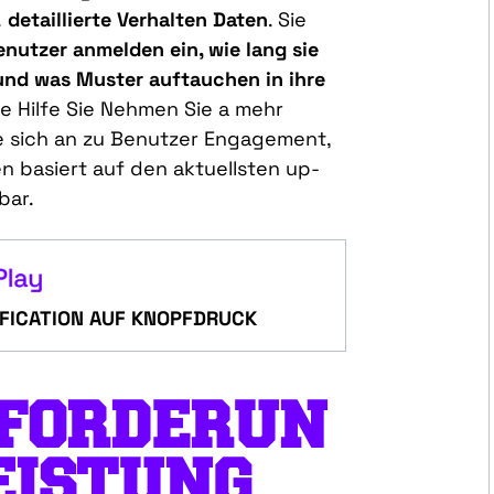
.
detaillierte
Verhalten
Daten
.
Sie
enutzer
anmelden
ein,
wie
lang
sie
 und
was
Muster
auftauchen
in
ihre
ke
Hilfe
Sie
Nehmen Sie
a
mehr
 sich an
zu
Benutzer
Engagement,
en
basiert
auf den aktuellsten
up
-
bar
.
FICATION AUF KNOPFDRUCK
FORDERUN
EISTUNG