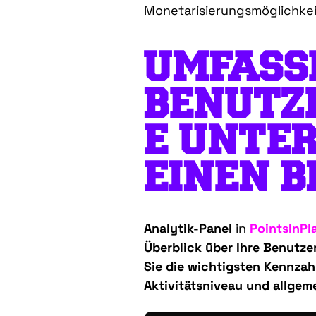
Monetarisierungsmöglichkei
UMFASS
BENUTZ
E
UNTE
EINEN B
Analytik-Panel
in
PointsInPl
Überblick über Ihre Benutze
Sie die wichtigsten Kennza
Aktivitätsniveau und allgem