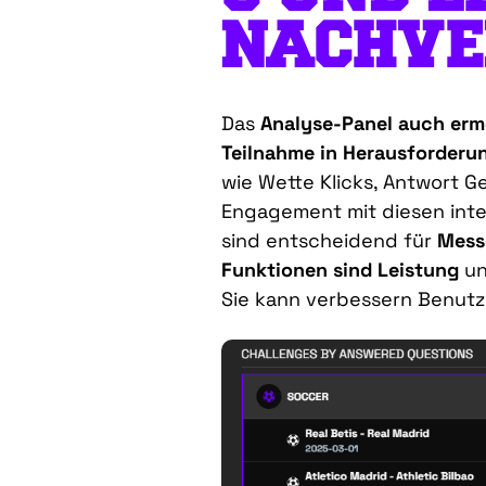
NACHVE
Das
Analyse-Panel
auch
erm
Teilnahme
in
Herausforderu
wie
Wette
Klicks
,
Antwort
Ge
Engagement
mit
diesen
int
sind
entscheidend
für
Mess
Funktionen
sind
Leistung
u
Sie
kann
verbessern
Benutz