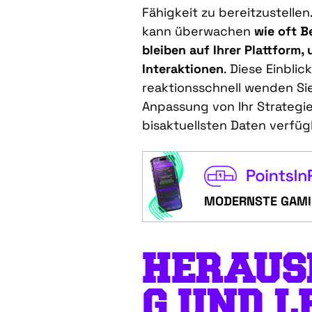
Fähigkeit
zu
bereitzustellen
kann
überwachen
wie
oft
B
bleiben
auf
Ihrer
Plattform,
Interaktionen
.
Diese
Einblic
reaktionsschnell
wenden Sie
Anpassung von
Ihr
Strategi
bis
aktuellsten
Daten
verfüg
MODERNSTE GAMI
HERAUS
G
UND
L