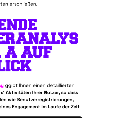
ten erschließen.
ENDE
ERANALYS
R
A
AUF
LICK
ay
g
gibt Ihnen einen detaillierten
r
s‘
Aktivitäten Ihrer Nutzer, so dass
hlen wie
Benutzerregistrierungen,
eines Engagement im Laufe der Zeit
.