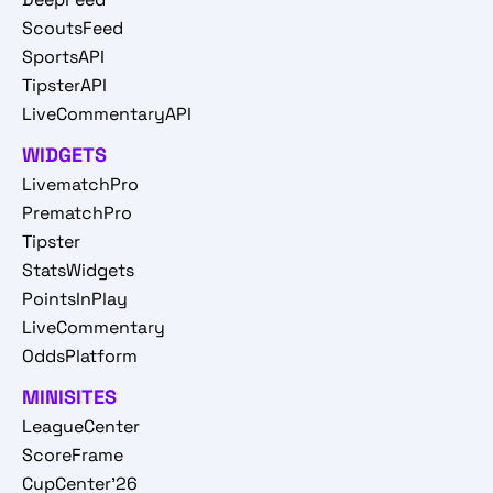
ScoutsFeed
SportsAPI
TipsterAPI
LiveCommentaryAPI
WIDGETS
LivematchPro
PrematchPro
Tipster
StatsWidgets
PointsInPlay
LiveCommentary
OddsPlatform
MINISITES
LeagueCenter
ScoreFrame
CupCenter'26