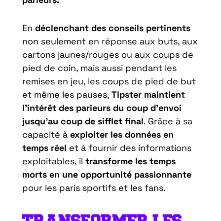
En
déclenchant des conseils pertinents
non seulement en réponse aux buts, aux
cartons jaunes/rouges ou aux coups de
pied de coin, mais aussi pendant les
remises en jeu, les coups de pied de but
et même les pauses,
Tipster maintient
l’intérêt des parieurs du coup d’envoi
jusqu’au coup de sifflet final
. Grâce à sa
capacité à
exploiter les données en
temps réel
et à fournir des informations
exploitables, il
transforme les temps
morts en une opportunité passionnante
pour les paris sportifs et les fans.