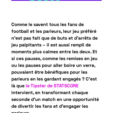
Comme le savent tous les fans de
football et les parieurs, leur jeu préféré
n’est pas fait que de buts et d’arrêts de
jeu palpitants – il est aussi rempli de
moments plus calmes entre les deux. Et
si ces pauses, comme les remises en jeu
ou les pauses pour aller boire un verre,
pouvaient être bénéfiques pour les
parieurs en les gardant engagés ? C’est
là que
le Tipster de STATSCORE
intervient, en transformant chaque
seconde d’un match en une opportunité
de divertir les fans et d’engager les
parieurs.