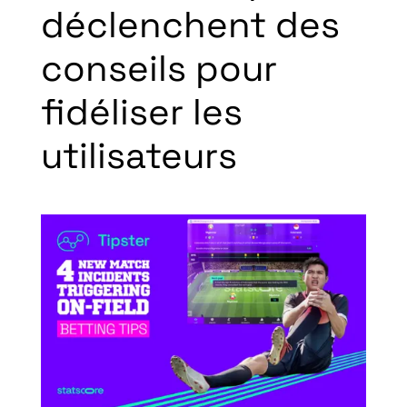
déclenchent des
conseils pour
fidéliser les
utilisateurs