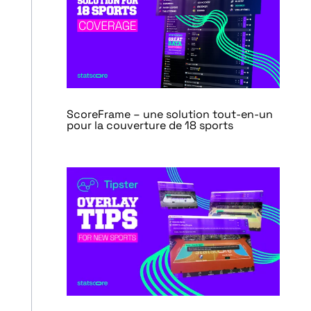
ScoreFrame – une solution tout-en-un
pour la couverture de 18 sports