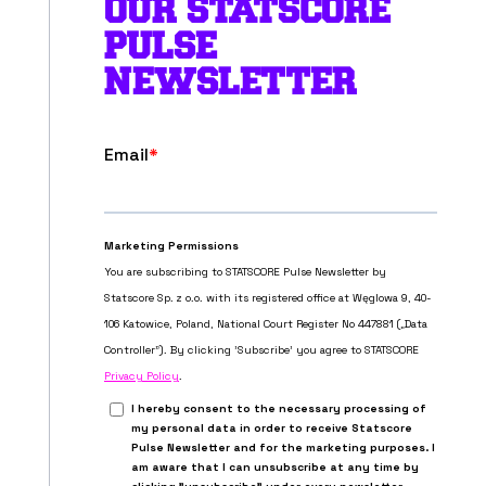
OUR STATSCORE
PULSE
NEWSLETTER