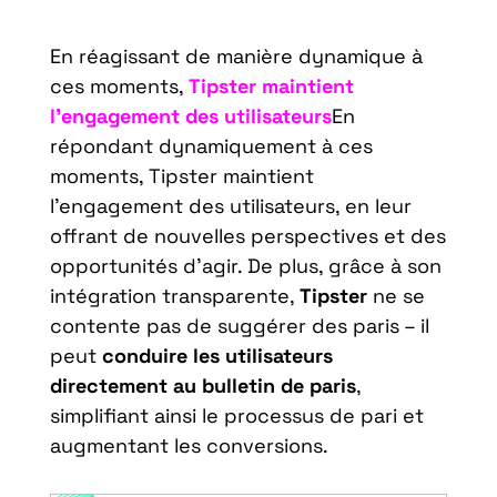
En réagissant de manière dynamique à
ces moments,
Tipster maintient
l’engagement des utilisateurs
En
répondant dynamiquement à ces
moments, Tipster maintient
l’engagement des utilisateurs, en leur
offrant de nouvelles perspectives et des
opportunités d’agir. De plus, grâce à son
intégration transparente,
Tipster
ne se
contente pas de suggérer des paris – il
peut
conduire les utilisateurs
directement au bulletin de paris
,
simplifiant ainsi le processus de pari et
augmentant les conversions.