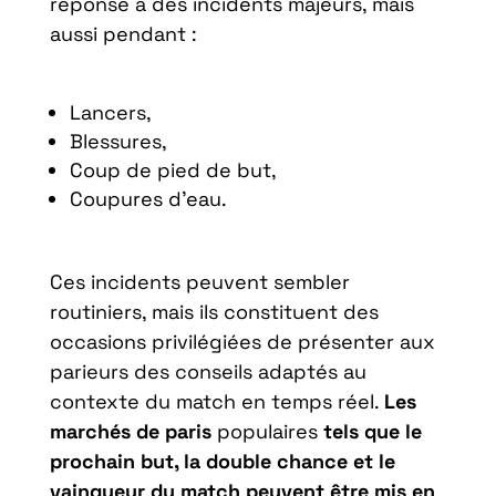
réponse à des incidents majeurs, mais
aussi pendant :
Lancers,
Blessures,
Coup de pied de but,
Coupures d’eau.
Ces incidents peuvent sembler
routiniers, mais ils constituent des
occasions privilégiées de présenter aux
parieurs des conseils adaptés au
contexte du match en temps réel.
Les
marchés de paris
populaires
tels que le
prochain but, la double chance et le
vainqueur du match peuvent être mis en