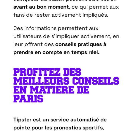
avant au bon moment
, ce qui permet aux
fans de rester activement impliqués.
Ces informations permettent aux
utilisateurs de s’impliquer activement, en
leur offrant des
conseils pratiques à
prendre en compte en temps réel.
PROFITEZ DES
MEILLEURS CONSEILS
EN MATIÈRE DE
PARIS
Tipster est un service automatisé de
pointe pour les pronostics sportifs
,