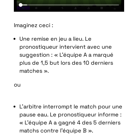
Imaginez ceci :
Une remise en jeu a lieu. Le
pronostiqueur intervient avec une
suggestion : « L’équipe A a marqué
plus de 1,5 but lors des 10 derniers
matches ».
ou
L’arbitre interrompt le match pour une
pause eau. Le pronostiqueur informe :
« L’équipe A a gagné 4 des 5 derniers
matchs contre l’équipe B ».