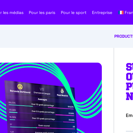
r les médias
Pour les paris
Pour le sport
Entreprise
Fra
PRODUCT
S
O
P
N