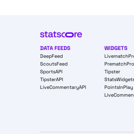
DATA FEEDS
WIDGETS
DeepFeed
LivematchPr
ScoutsFeed
PrematchPr
SportsAPI
Tipster
TipsterAPI
StatsWidget
LiveCommentaryAPI
PointsInPlay
LiveCommen