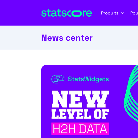
Produits
Pou
News center