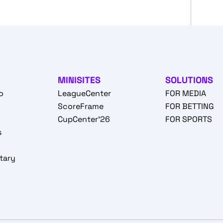
MINISITES
SOLUTIONS
o
LeagueCenter
FOR MEDIA
o
ScoreFrame
FOR BETTING
CupCenter'26
FOR SPORTS
s
tary