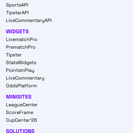
SportsAPI
TipsterAPI
LiveCommentaryAPI
WIDGETS
LivematchPro
PrematchPro
Tipster
StatsWidgets
PointsInPlay
LiveCommentary
OddsPlatform
MINISITES
LeagueCenter
ScoreFrame
CupCenter'26
SOLUTIONS