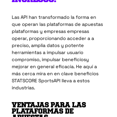
Las API
han
transformado la forma en
que
operan las plataformas de apuestas
plataformas
y empresas
empresas
operar
,
proporcionando
acceder a
a
preciso
,
amplia
datos y
potente
herramientas
a
impulsar
usuario
compromiso,
impulsar
beneficios
y
mejorar
en general
eficacia
.
He aquí
a
más cerca
mira
en
en
clave
beneficios
STATSCORE
SportsAPI
lleva
a
estos
industrias
.
VENTAJAS PARA LAS
PLATAFORMAS DE