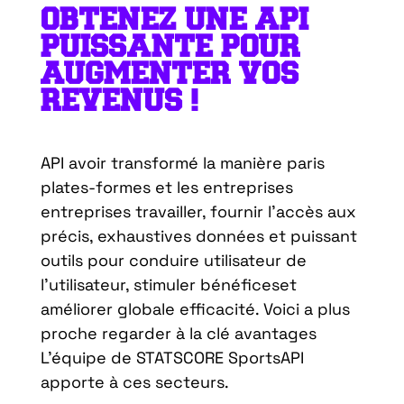
OBTENEZ UNE API
PUISSANTE POUR
AUGMENTER VOS
REVENUS !
API
avoir
transformé
la
manière
paris
plates-formes
et les entreprises
entreprises
travailler
,
fournir
l’accès
aux
précis
,
exhaustives
données et
puissant
outils
pour
conduire
utilisateur
de
l’utilisateur,
stimuler
bénéfices
et
améliorer
globale
efficacité
.
Voici
a
plus
proche
regarder
à
la
clé
avantages
L’équipe de STATSCORE
SportsAPI
apporte
à
ces
secteurs
.