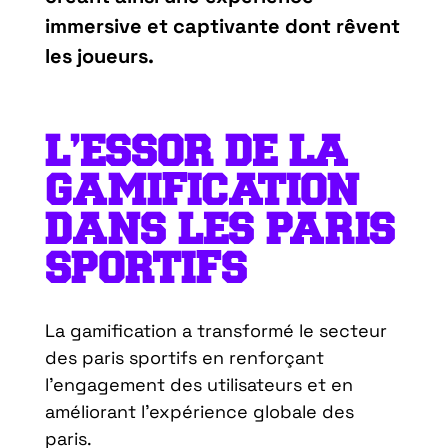
immersive et captivante dont rêvent
les joueurs.
L’ESSOR DE LA
GAMIFICATION
DANS LES PARIS
SPORTIFS
La gamification a transformé le secteur
des paris sportifs en renforçant
l’engagement des utilisateurs et en
améliorant l’expérience globale des
paris.