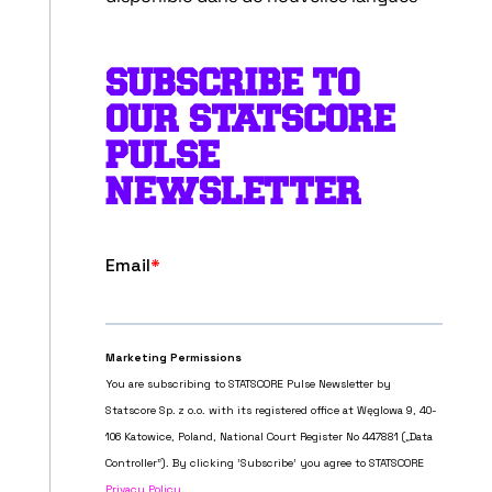
SUBSCRIBE TO
OUR STATSCORE
PULSE
NEWSLETTER