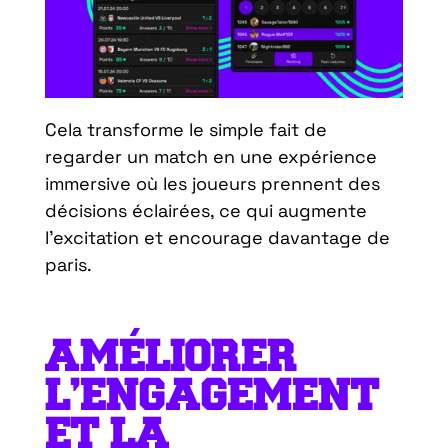
Cela transforme le simple fait de
regarder un match en une expérience
immersive où les joueurs prennent des
décisions éclairées, ce qui augmente
l’excitation et encourage davantage de
paris.
AMÉLIORER
L’ENGAGEMENT
ET LA