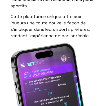
sportifs.
Cette plateforme unique offre aux
joueurs une toute nouvelle façon de
s’impliquer dans leurs sports préférés,
rendant l’expérience de pari agréable.