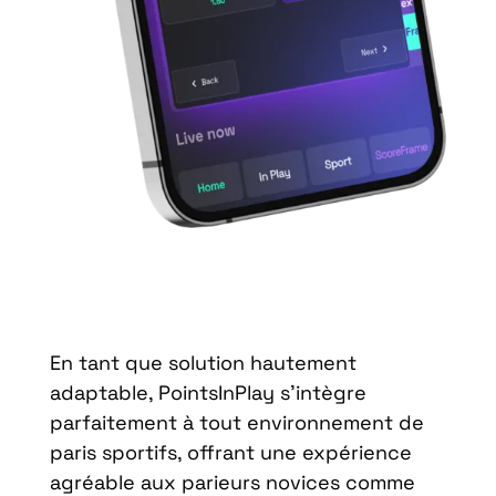
En tant que solution hautement
adaptable, PointsInPlay s’intègre
parfaitement à tout environnement de
paris sportifs, offrant une expérience
agréable aux parieurs novices comme