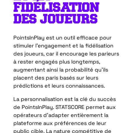
FIDÉLISATION
DES JOUEURS
PointsInPlay est un outil efficace pour
stimuler l’engagement et la fidélisation
des joueurs, car il encourage les parieurs
à rester engagés plus longtemps,
augmentant ainsi la probabilité qu’ils
placent des paris basés sur leurs
prédictions et leurs connaissances.
La personnalisation est la clé du succès
de PointsInPlay. STATSCORE permet aux
opérateurs d’adapter entièrement la
plateforme aux préférences de leur
public cible. La nature compétitive de