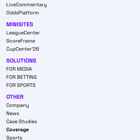
LiveCommentary
OddsPlatform
MINISITES
LeagueCenter
ScoreFrame
CupCenter'26
SOLUTIONS
FOR MEDIA
FOR BETTING
FOR SPORTS
OTHER
Company
News
Case Studies
Coverage
Sports