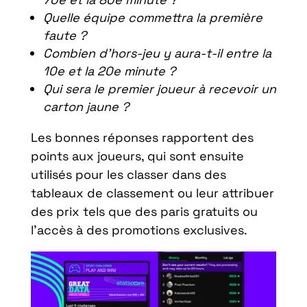
Quelle équipe commettra la première
faute ?
Combien d’hors-jeu y aura-t-il entre la
10e et la 20e minute ?
Qui sera le premier joueur à recevoir un
carton jaune ?
Les bonnes réponses rapportent des
points aux joueurs, qui sont ensuite
utilisés pour les classer dans des
tableaux de classement ou leur attribuer
des prix tels que des paris gratuits ou
l’accès à des promotions exclusives.