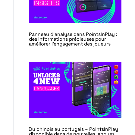
Panneau d’analyse dans PointsInPlay :
des informations précieuses pour
améliorer l’engagement des joueurs
Du chinois au portugais – PointsInPlay
disponible dans de nouvelles langues