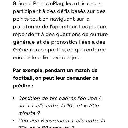
Grâce à PointsInPlay, les utilisateurs
participent à des défis basés sur des
points tout en naviguant sur la
plateforme de l’opérateur. Les joueurs
répondent à des questions de culture
générale et de pronostics liées à des
événements sportifs, ce qui renforce
encore leur lien avec le jeu.
Par exemple, pendant un match de
football, on peut leur demander de
prédire :
Combien de tirs cadrés l’équipe A
aura-t-elle entre la 10e et la 20e
minute ?
L’équipe B marquera-t-elle entre la
70e et la 80e minute ?