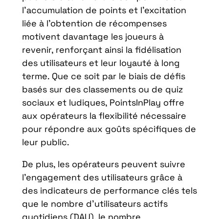
l’accumulation de points et l’excitation
liée à l’obtention de récompenses
motivent davantage les joueurs à
revenir, renforçant ainsi la fidélisation
des utilisateurs et leur loyauté à long
terme. Que ce soit par le biais de défis
basés sur des classements ou de quiz
sociaux et ludiques, PointsInPlay offre
aux opérateurs la flexibilité nécessaire
pour répondre aux goûts spécifiques de
leur public.
De plus, les opérateurs peuvent suivre
l’engagement des utilisateurs grâce à
des indicateurs de performance clés tels
que le nombre d’utilisateurs actifs
quotidiens (DAU), le nombre