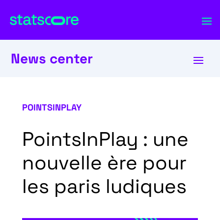
News center
POINTSINPLAY
PointsInPlay : une
nouvelle ère pour
les paris ludiques