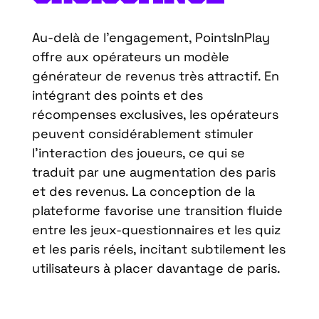
Au-delà de l’engagement, PointsInPlay
offre aux opérateurs un modèle
générateur de revenus très attractif. En
intégrant des points et des
récompenses exclusives, les opérateurs
peuvent considérablement stimuler
l’interaction des joueurs, ce qui se
traduit par une augmentation des paris
et des revenus. La conception de la
plateforme favorise une transition fluide
entre les jeux-questionnaires et les quiz
et les paris réels, incitant subtilement les
utilisateurs à placer davantage de paris.