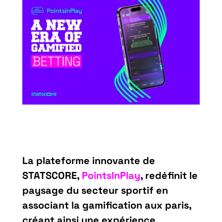
La plateforme innovante de
STATSCORE,
PointsInPlay
, redéfinit le
paysage du secteur sportif en
associant la gamification aux paris,
créant ainsi une expérience